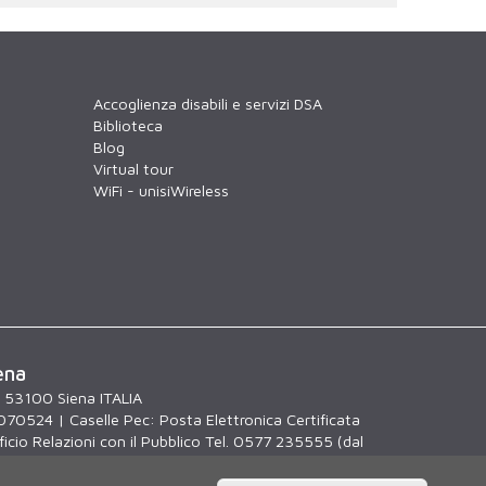
Accoglienza disabili e servizi DSA
Biblioteca
Blog
Virtual tour
WiFi - unisiWireless
ena
, 53100 Siena ITALIA
070524 | Caselle Pec:
Posta Elettronica Certificata
icio Relazioni con il Pubblico Tel. 0577 235555 (dal
.30)