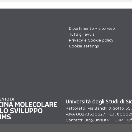
Dipartimento - sito web
Tutti gli avvisi
Privacy e Cookie policy
Cookie settings
Università degli Studi di Si
Rettorato, via Banchi di Sotto 55
P.IVA 00273530527 | C.F. 80002
Contatti:
urp@unisi.it
- URP - Uff
lunedì al venerdì dalle 9.30 alle 10