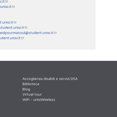
.it
unisi.it
.unisi.it
tudent.unisi.it
eidpourmasoul@student.unisi.it
dent.unisi.it
Accoglienza disabili e servizi DSA
Biblioteca
Blog
Virtual tour
WiFi - unisiWireless