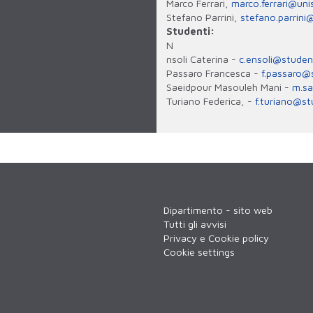
Marco Ferrari,
marco.ferrari@unisi
Stefano Parrini,
stefano.parrini@
Studenti:
N
nsoli Caterina -
c.ensoli@student
Passaro Francesca -
f.passaro@s
Saeidpour Masouleh Mani -
m.sa
Turiano Federica, -
f.turiano@stu
Dipartimento - sito web
Tutti gli avvisi
Privacy e Cookie policy
Cookie settings