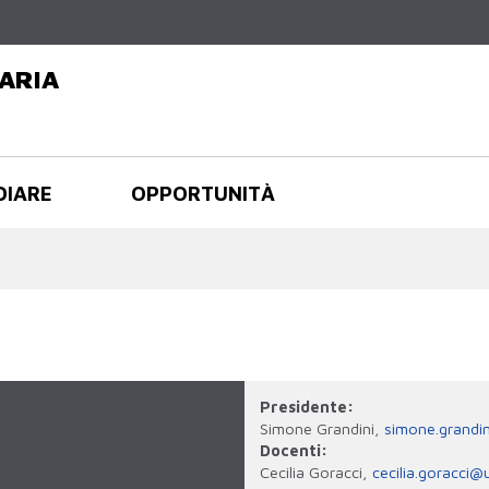
Salta al
contenuto
principale
ARIA
DIARE
OPPORTUNITÀ
Presidente:
Simone Grandini,
simone.grandin
Docenti:
Cecilia Goracci,
cecilia.goracci@u