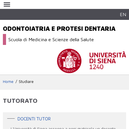
Salta al
contenuto
principale
EN
ODONTOIATRIA E PROTESI DENTARIA
Scuola di Medicina e Scienze della Salute
Home
Studiare
TUTORATO
DOCENTI TUTOR
L’Università di Siena assegna a ogni matricola un docente