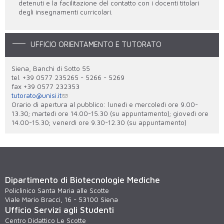
detenuti e la facilitazione del contatto con i docenti titolari
degli insegnamenti curricolari.
UFFICIO ORIENTAMENTO E TUTORATO
Siena, Banchi di Sotto 55
tel. +39 0577 235265 - 5266 - 5269
fax +39 0577 232353
tutorato@unisi.it
Orario di apertura al pubblico: lunedì e mercoledì ore 9.00-
13.30; martedì ore 14.00-15.30 (su appuntamento); giovedì ore
14.00-15.30; venerdì ore 9.30-12.30 (su appuntamento)
Dipartimento di Biotecnologie Mediche
Policlinico Santa Maria alle Scotte
Viale Mario Bracci, 16 - 53100 Siena
Ufficio Servizi agli Studenti
Centro Didattico Le Scotte