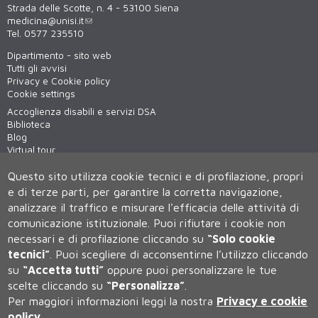
Strada delle Scotte, n. 4 - 53100 Siena
medicina@unisi.it
Tel. 0577 235510
Dipartimento - sito web
Tutti gli avvisi
Privacy e Cookie policy
Cookie settings
Accoglienza disabili e servizi DSA
Biblioteca
Blog
Virtual tour
WiFi - unisiWireless
Questo sito utilizza cookie tecnici e di profilazione, propri
e di terze parti, per garantire la corretta navigazione,
analizzare il traffico e misurare l'efficacia delle attività di
comunicazione istituzionale.
Puoi rifiutare i cookie non
necessari e di profilazione cliccando su
“Solo cookie
tecnici”
.
Puoi scegliere di acconsentirne l’utilizzo cliccando
su
“Accetta tutti”
oppure puoi personalizzare le tue
Università degli Studi di Siena
scelte cliccando su
“Personalizza”
.
Rettorato, via Banchi di Sotto 55, 53100 Siena ITALIA
Per maggiori informazioni leggi la nostra
Privacy e cookie
P.IVA 00273530527 | C.F. 80002070524 | Caselle Pec:
Posta
Elettronica Certificata
policy